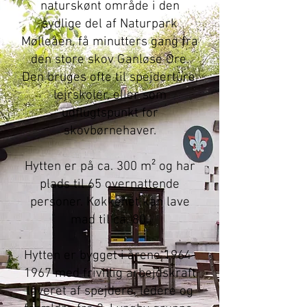
naturskønt område i den
sydlige del af Naturpark
Mølleåen, få minutters gang fra
den store skov Ganløse Ore.
Den bruges ofte til spejderture,
lejrskoler, eller som
udflugtspunkt for
skovbørnehaver.
Hytten er på ca. 300 m² og har
plads til 65 overnattende
personer. Køkkenet kan lave
mad til ca. 80.
Hytten er bygget i årene 1964-
1967 med frivillig arbejdskraft
leveret af spejdere, ledere og