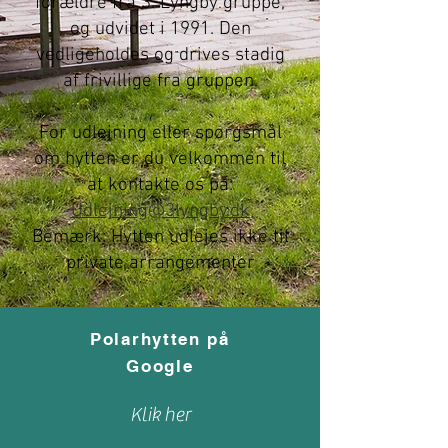
forældre fra 3. Lyngby gruppe,
og udvidet i 1991. Den
vedligeholdes og drives stadig
af frivillige fra gruppen.
For udlejning eller spørgsmål
om hytten er du velkommen til
at kontakte os på:
Udlejning@3lyngby.dk
Bemærk: Hytten udlejes ikke til
private arrangementer
Polarhytten på
Google
Klik her